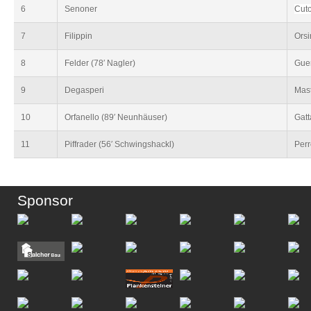
6
Senoner
Cuto
7
Filippin
Orsi
8
Felder (78′ Nagler)
Guer
9
Degasperi
Mast
10
Orfanello (89′ Neunhäuser)
Gatt
11
Piffrader (56′ Schwingshackl)
Per
Sponsor