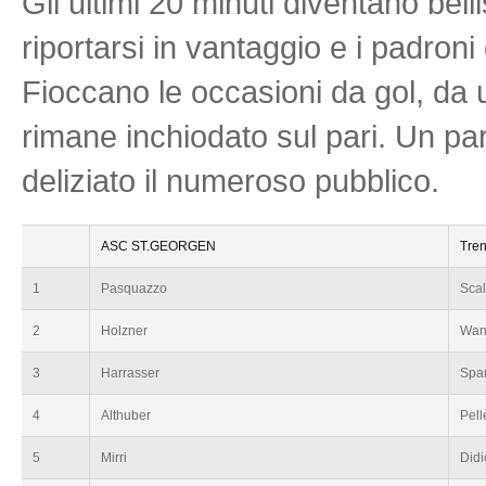
Gli ultimi 20 minuti diventano bell
riportarsi in vantaggio e i padron
Fioccano le occasioni da gol, da un
rimane inchiodato sul pari. Un pa
deliziato il numeroso pubblico.
ASC ST.GEORGEN
Tren
1
Pasquazzo
Scal
2
Holzner
Wan
3
Harrasser
Spa
4
Althuber
Pell
5
Mirri
Didi