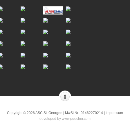
Copyright © 2026 ASC St. Georgen | MwSt.Nr.: 01462270214 |
Impressum
developed by
www.puecher.com