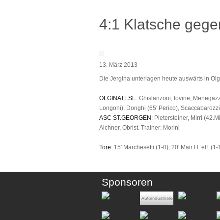
4:1 Klatsche geg
13. März 2013
Die Jergina unterlagen heute auswärts in Olg
OLGINATESE
: Ghislanzoni, Iovine, Menegazz
Longoni), Donghi (65′ Perico), Scaccabarozzi
ASC ST.GEORGEN
: Pietersteiner, Mirri (42
Aichner, Obrist. Trainer: Morini
Tore:
15′ Marchesetti (1-0), 20′ Mair H. elf. (1
Sponsoren