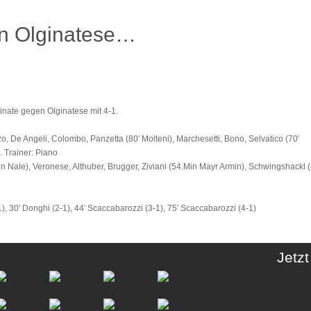
en Olginatese…
inate gegen Olginatese mit 4-1.
o, De Angeli, Colombo, Panzetta (80′ Molteni), Marchesetti, Bono, Selvatico (70′
. Trainer: Piano
.Min Nale), Veronese, Althuber, Brugger, Ziviani (54.Min Mayr Armin), Schwingshackl
-1), 30′ Donghi (2-1), 44′ Scaccabarozzi (3-1), 75′ Scaccabarozzi (4-1)
Jetz