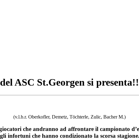
a del ASC St.Georgen si presenta!!
(v.l.b.r. Oberkofler, Demetz, Töchterle, Zulic, Bacher M.)
iocatori che andranno ad affrontare il campionato d’ecce
degli infortuni che hanno condizionato la scorsa stagio