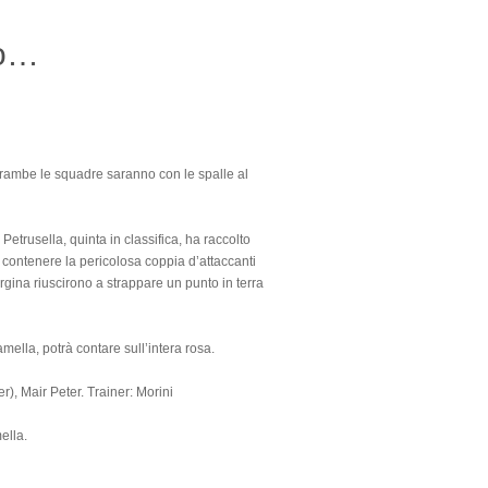
ro…
entrambe le squadre saranno con le spalle al
etrusella, quinta in classifica, ha raccolto
di contenere la pericolosa coppia d’attaccanti
rgina riuscirono a strappare un punto in terra
mella, potrà contare sull’intera rosa.
r), Mair Peter. Trainer: Morini
ella.