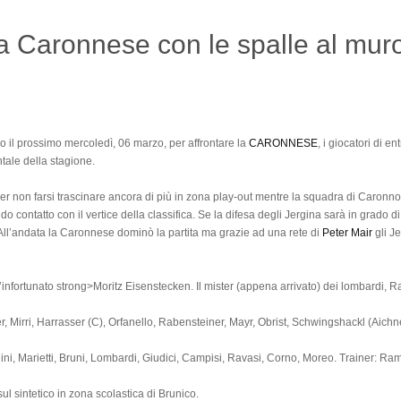
la Caronnese con le spalle al mu
il prossimo mercoledì, 06 marzo, per affrontare la
CARONNESE
, i giocatori di 
ale della stagione.
r non farsi trascinare ancora di più in zona play-out mentre la squadra di Caronno P
ndo contatto con il vertice della classifica. Se la difesa degli Jergina sarà in grado 
 All’andata la Caronnese dominò la partita ma grazie ad una rete di
Peter Mair
gli Je
l’infortunato strong>Moritz Eisenstecken. Il mister (appena arrivato) dei lombardi, Ra
r, Mirri, Harrasser (C), Orfanello, Rabensteiner, Mayr, Obrist, Schwingshackl (Aichne
nini, Marietti, Bruni, Lombardi, Giudici, Campisi, Ravasi, Corno, Moreo. Trainer: Ram
ul sintetico in zona scolastica di Brunico.