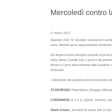
Mercoledì contro 
4. marzo 2013
Quando l’ASC St. Georgen scenderà in campo 
muro, difronte ad un appuntamento fondament
Gli Jergina hanno bisogno assoluto di punti pe
nelle ultime 5 partite solo 2 punti e sta perde
Moreo e Corno allora diventa tutto possibile.
lombarda.
L’allenatore dei pusteresi dovrà rinunciare al
ST.GEORGEN:
Pietersteiner, Brugger, Althube
CARONNESE
(4-3-2-1): Ziglioli, Termine, La
Orario d’inizio:
,ercoledì 06 marzo alle 14.30 s