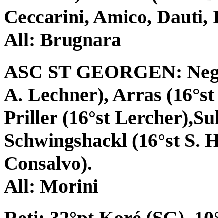
Ceccarini, Amico, Dauti, D
All: Brugnara
ASC ST GEORGEN: Negri 
A. Lechner), Arras (16°st
Priller (16°st Lercher),S
Schwingshackl (16°st S. H
Consalvo).
All: Morini
Reti: 32°pt Koré (SG), 10°