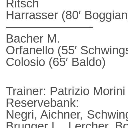
Ritsch
Harrasser (80′ Boggian
———————-
Bacher M.
Orfanello (55′ Schwing
Colosio (65′ Baldo)
Trainer: Patrizio Morini
Reservebank:
Negri, Aichner, Schwin
Brugger L., Lercher, B