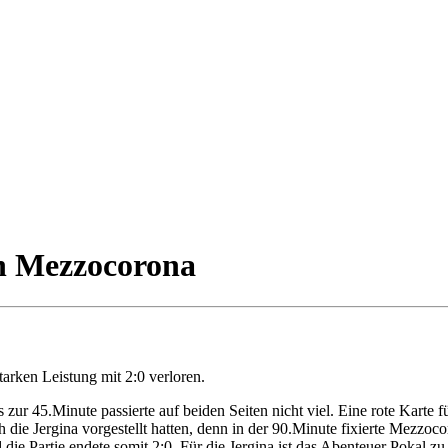
in Mezzocorona
arken Leistung mit 2:0 verloren.
 zur 45.Minute passierte auf beiden Seiten nicht viel. Eine rote Karte 
ch die Jergina vorgestellt hatten, denn in der 90.Minute fixierte Mezzo
ie Partie endete somit 2:0. Für die Jergina ist das Abenteuer Pokal zu