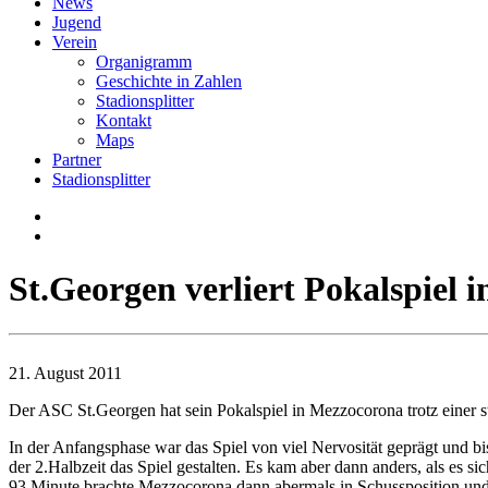
News
Jugend
Verein
Organigramm
Geschichte in Zahlen
Stadionsplitter
Kontakt
Maps
Partner
Stadionsplitter
St.Georgen verliert Pokalspiel 
21. August 2011
Der ASC St.Georgen hat sein Pokalspiel in Mezzocorona trotz einer st
In der Anfangsphase war das Spiel von viel Nervosität geprägt und bis
der 2.Halbzeit das Spiel gestalten. Es kam aber dann anders, als es si
93.Minute brachte Mezzocorona dann abermals in Schussposition und d