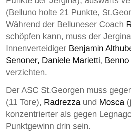
Punkte der Jergina), auswärts ve
(Belluno holte 21 Punkte, St.Geo
Während der Belluneser Coach
R
schöpfen kann, muss der Jergi
Innenverteidiger
Benjamin Althub
Senoner, Daniele Marietti
,
Benno 
verzichten.
Der ASC St.Georgen muss gegen B
(11 Tore),
Radrezza
und
Mosca
(
konzentrierter als gegen Legnag
Punktgewinn drin sein.