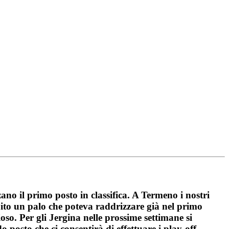
ano il primo posto in classifica. A Termeno i nostri
pito un palo che poteva raddrizzare già nel primo
so. Per gli Jergina nelle prossime settimane si
do posto che ci consentirà di effettuare i play-off.