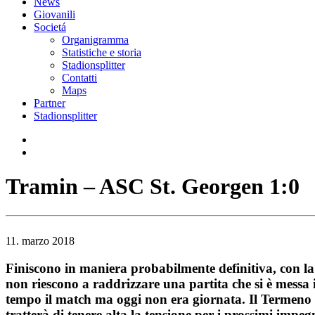
News
Giovanili
Societá
Organigramma
Statistiche e storia
Stadionsplitter
Contatti
Maps
Partner
Stadionsplitter
Tramin – ASC St. Georgen 1:0
11. marzo 2018
Finiscono in maniera probabilmente definitiva, con la s
non riescono a raddrizzare una partita che si è messa
tempo il match ma oggi non era giornata. Il Termeno si 
tratterà di tenere alta la tensione per i prossimi impegn