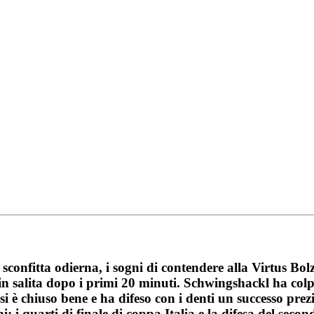
confitta odierna, i sogni di contendere alla Virtus Bolz
 in salita dopo i primi 20 minuti. Schwingshackl ha col
è chiuso bene e ha difeso con i denti un successo prezio
i: i quarti di finale di coppa Italia e la difesa del secon