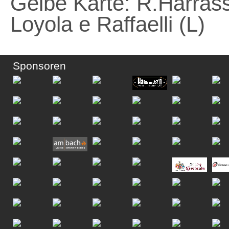
Gelbe Karte: R.Harrass
Loyola e Raffaelli (L)
Sponsoren